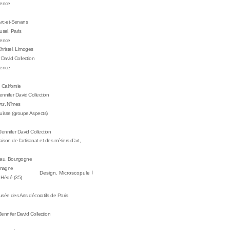
vence
 Arc-et-Senans
usel, Paris
vence
Christel, Limoges
 David Collection
vence
 Californie
nnifer David Collection
ns
, Nîmes
Suisse (groupe Aspects)
Jennifer David Collection
aison de l’artisanat et des métiers d’art,
eau, Bourgogne
lemagne
Design. Microscopule
t, Hédé (35)
usée des Arts décoratifs de Paris
nnifer David Collection