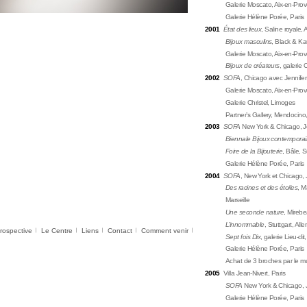
Galerie Moscato, Aix-en-Pro
Galerie Hélène Porée, Paris
2001
État des lieux
, Saline royale,
Bijoux masculins
, Black & Ka
Galerie Moscato, Aix-en-Pro
Bijoux de créateurs
, galerie 
2002
SOFA
, Chicago avec Jennifer
Galerie Moscato, Aix-en-Pro
Galerie Christel, Limoges
Partner’s Gallery, Mendocino,
2003
SOFA
New York & Chicago, Je
Biennale Bijoux contemporai
Foire de la Bijouterie
, Bâle, 
Galerie Hélène Porée, Paris
2004
SOFA
, New York et Chicago, 
Des racines et des étoiles
, M
Marseille
Une seconde nature
, Mireb
L’innommable
, Stuttgart, Al
rospective
Le Centre
Liens
Contact
Comment venir
Sept fois Dix
, galerie Lieu-di
Galerie Hélène Porée, Paris
Achat de 3 broches par le m
2005
Villa Jean-Nivert, Paris
SOFA
New York & Chicago, Je
Galerie Hélène Porée, Paris