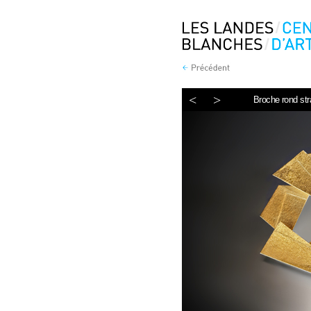
<
>
Broche rond str