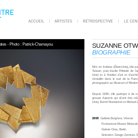
ates - Photo : Patrick-Chamayou
SUZANNE OTW
BIOGRAPHIE
Née en Indiana (États-Unis)
,
elle p
Taïwan, puis étudie l’Histoire de l’ar
Unis) et à l’Institut d’art et d’a
s’installer dans le sud de la Fran
photographe au Museum of Modern 
Depuis 1980, elle participe à de n
groupe Aspects qui réunit des cré
Unis), Bernd Munsteiner et Michael 
2000
Galleria Borghesi, Vérone
Fondazione-Museo Miniscalch
Galerie Orea, Berlin
Selection
, Design Zentrum, 