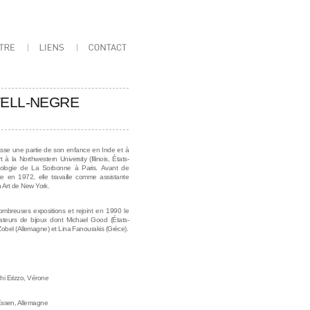
ELL-NEGRE
asse
une partie de son enfance en Inde et à
t à la Northwestern University (Illinois, États-
rchéologie de La Sorbonne à Paris.
Avant de
ce en 1972, elle travaille comme assistante
Art de New York.
ombreuses expositions et rejoint en 1990 le
ateurs de bijoux dont Michael Good (États-
Zobel (Allemagne) et Lina Fanourakis (Grèce).
i Erizzo, Vérone
Essen, Allemagne